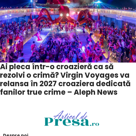
Ai pleca într-o croazieră ca să
rezolvi o crimă? Virgin Voyages va
relansa în 2027 croaziera dedicată
fanilor true crime – Aleph News
Despre noi