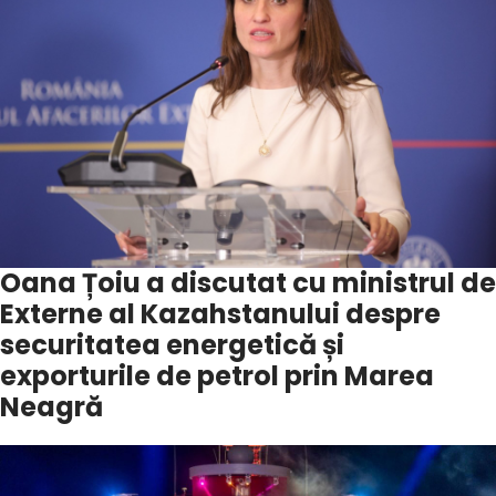
Oana Țoiu a discutat cu ministrul de
Externe al Kazahstanului despre
securitatea energetică și
exporturile de petrol prin Marea
Neagră