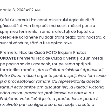
aprilie 8, 2023
4:02 AM
Șeful Guvernului i-a cerut ministrului Agriculturii să
găsescă într-un timp cât mai scurt măsuri pentru
sprijinirea fermierilor români, afectați de faptul că
cerealele ucrainene nu doar tranzitează țara noastră, ci
sunt și vândute, fără a li se aplica taxe.
Premierul Nicolae Ciucă FOTO Inquam Photos
UPDATE
Premierul Nicolae Ciucă a venit și cu un mesaj
pe pagina sa de Facebook, tot pe tema sprijinirii
fermierilor români. „
Am solicitat ministrului Agriculturii
Petre Daea măsuri urgente pentru sprijinirea fermierilor
și a procesatorilor români. Cu reprezentanții acestei
ramuri economice am discutat ieri, la Palatul Victoria,
când mi-au prezentat problemele pe care le au.
Problema valorificării juste a producției lor poate fi
rezolvată prin configurarea unei relații corecte a