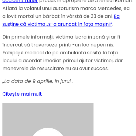
accident rutier
produs în apropiere de Ateneul Român.
Aflată la volanul unui autoturism marca Mercedes, ea
a lovit mortal un bărbat în vârstă de 33 de ani.
Ea
susține că victima „s-a aruncat în fața mașinii”
.
Din primele informații, victima lucra în zonă și ar fi
încercat să traverseze printr-un loc nepermis.
Echipajul medical de pe ambulanța sosită la fața
locului a acordat imediat primul ajutor victimei, dar
manevrele de resuscitare nu au avut succes.
„La data de 9 aprilie, în jurul…
Citeşte mai mult