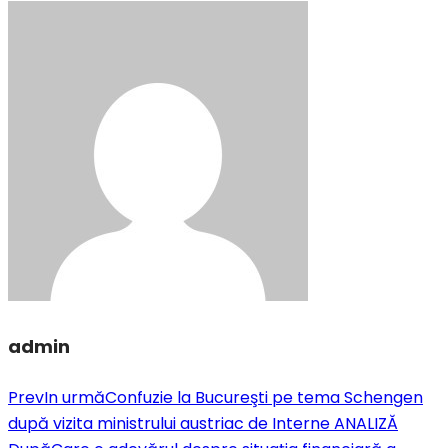
admin
Prev
In urmă
Confuzie la Bucureşti pe tema Schengen
după vizita ministrului austriac de Interne ANALIZĂ