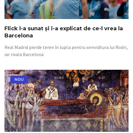
Flick l-a sunat și i-a explicat de ce-l vrea la
Barcelona
Real Madrid pierde teren în lupta pentru semnătura lui Rodri,
iar rivala Barcelona
NOU