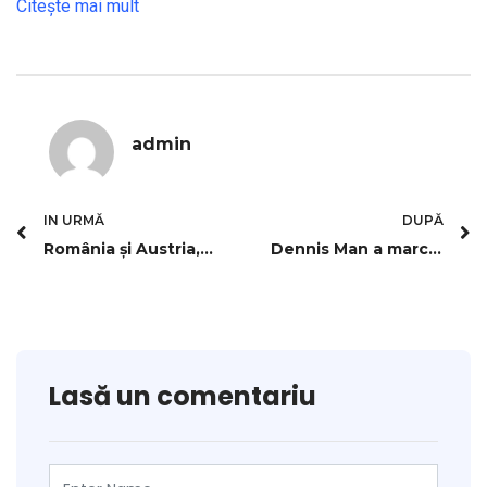
Citeşte mai mult
admin
IN URMĂ
DUPĂ
România și Austria, „filme“ diferite privind aderarea la Schengen
Dennis Man a marcat un nou gol pentru Parma, în deplasarea cu Benevento
Lasă un comentariu