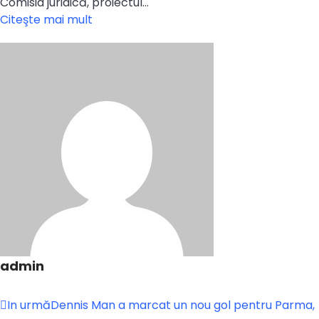
Comisia juridică, proiectul…
Citeşte mai mult
admin
In urmă
Dennis Man a marcat un nou gol pentru Parma,