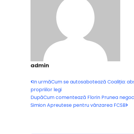
admin
In urmă
Cum se autosabotează Coaliția: ab
propriilor legi
După
Cum comentează Florin Prunea negocieri
Simion Apreutese pentru vânzarea FCSB