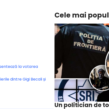
Cele mai popu
sentează la votarea
le dintre Gigi Becali și
Un politician de t