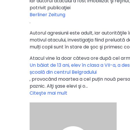
iar autorul atacului a fost imobilizat şi reţin
potrivit publicaţiei
Berliner Zeitung
.
Autorul agresiunii este adult, iar autorităţil
motivul atacului, investigaţia fiind preluată d
mulți copii sunt în stare de şoc şi primesc co
Atacul vine la doar câteva ore după cel arma
Un băiat de 13 ani, elev în clasa a VII-a, a des
școală din centrul Belgradului
, provocând moartea a cel puțin nouă persoan
paznic. Alţi şase elevi şi o…
Citeşte mai mult