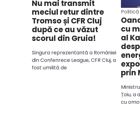
Nu mai transmit
meciul retur dintre
Politică
Oana
Tromso și CFR Cluj
cu m
după ce au văzut
al K
scorul din Gruia!
desp
Singura reprezentantă a României
ener
din Confenrece League, CFR Cluj, a
expor
fost umilită de
prin
Ministr
Țoiu, a
cu omol