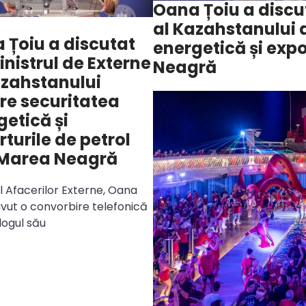
Oana Țoiu a discut
al Kazahstanului 
 Țoiu a discutat
energetică și expo
inistrul de Externe
Neagră
azahstanului
re securitatea
getică și
turile de petrol
 Marea Neagră
ul Afacerilor Externe, Oana
 avut o convorbire telefonică
ogul său