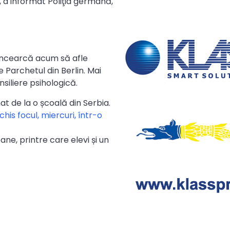
ut, a informat Poliţia germană,
e încearcă acum să afle
e Parchetul din Berlin. Mai
nsiliere psihologică.
t de la o școală din Serbia.
chis focul, miercuri, într-o
e, printre care elevi și un