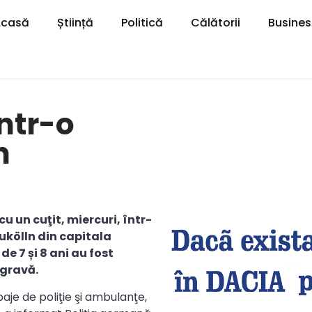
Acasă
Știință
Politică
Călătorii
Busines
într-o
n
 un cuţit, miercuri, într-
ukölln din capitala
de 7 și 8 ani au fost
 gravă.
aje de poliţie şi ambulanţe,