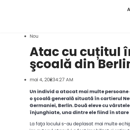
Nou
Atac cu cuțitul 
şcoală din Berli
mai 4, 2023
4:27 AM
Un individ a atacat mai multe persoane cu
o şcoală generală situată în cartierul Ne
Germaniei, Berlin. Două eleve cu vârstele 
înjunghiate, una dintre ele fiind în stare
La faţa locului s-au deplasat mai multe echip