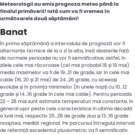
Meteorologii au emis prognoza meteo până la
finalul primăverii! Iată cum va fi vremea în
următoarele două săptămâni!
Banat
În prima săptămână a intervalului de prognoză vor fi
alternanțe termice de la o zi la alta, însă abaterile față
de normele perioadei nu vor fi semnificative; astfel, în
zilele cele mai răcoroase (cel mai probabil 18 și 19 mai)
media maximelor va fi de 19…21 de grade, iar în cele mai
calde (16, 20 și 21 mai) de 24…26 grade, cu aceeași
evoluție și în privința minimelor (în unele nopți cu 10…12
grade și 14…16 grade în cele mai calde). Pentru perioada
22 – 28 mai sunt estimate temperaturi mai constante, în
general ușor peste cele caracteristice în ultima decadă
a lunii mai, respectiv 25…26 de grade ziua și 13…16 grade
noaptea, mediat regional. Pe parcursul întregului interval
de referință excedentul pluviometric va fi semnificativ.