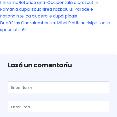
In urmă
Retorica anti-Occidentală a crescut în
România după izbucnirea războiului: Partidele
naționaliste, ca ciupercile după ploaie
După
Elias Charalambous și Mihai Pintilii au risipit toate
speculațiile!
Lasă un comentariu