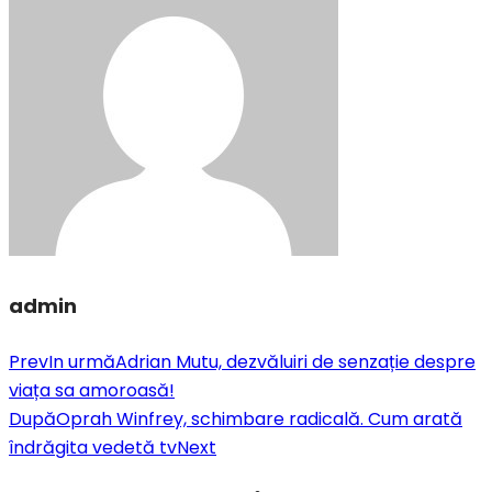
admin
Prev
In urmă
Adrian Mutu, dezvăluiri de senzație despre
viața sa amoroasă!
După
Oprah Winfrey, schimbare radicală. Cum arată
îndrăgita vedetă tv
Next