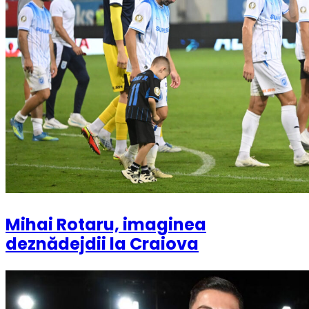
Mihai Rotaru, imaginea
deznădejdii la Craiova