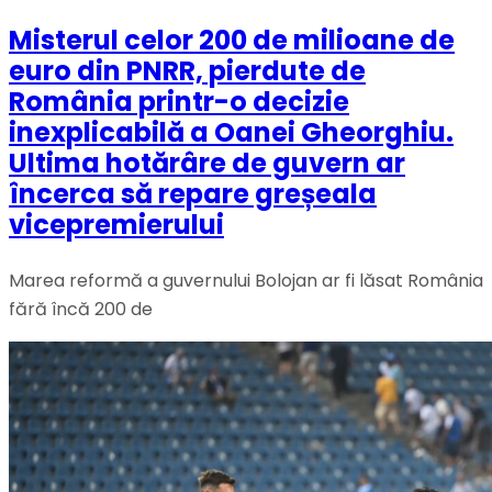
Misterul celor 200 de milioane de
euro din PNRR, pierdute de
România printr-o decizie
inexplicabilă a Oanei Gheorghiu.
Ultima hotărâre de guvern ar
încerca să repare greșeala
vicepremierului
Marea reformă a guvernului Bolojan ar fi lăsat România
fără încă 200 de