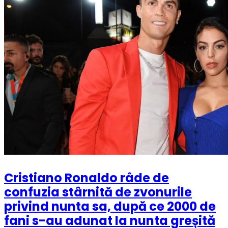
Cristiano Ronaldo râde de
confuzia stârnită de zvonurile
privind nunta sa, după ce 2000 de
fani s-au adunat la nunta greșită