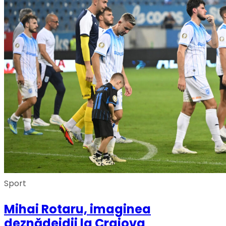
Sport
Mihai Rotaru, imaginea
deznădejdii la Craiova