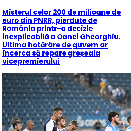
Misterul celor 200 de milioane de
euro din PNRR, pierdute de
România printr-o decizie
inexplicabilă a Oanei Gheorghiu.
Ultima hotărâre de guvern ar
încerca să repare greșeala
vicepremierului