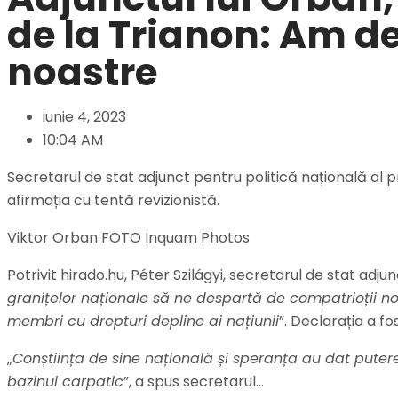
de la Trianon: Am de
noastre
iunie 4, 2023
10:04 AM
Secretarul de stat adjunct pentru politică națională al pr
afirmația cu tentă revizionistă.
Viktor Orban FOTO Inquam Photos
Potrivit hirado.hu, Péter Szilágyi, secretarul de stat adjun
granițelor naționale să ne despartă de compatrioții noș
membri cu drepturi depline ai națiunii
”. Declarația a f
„
Conștiința de sine națională și speranța au dat putere 
bazinul carpatic
”, a spus secretarul…