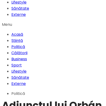
Lifestyle
Sănătate
Externe
Menu
Acasă
Știință
Politică
Călătorii
Business
Sport
Lifestyle
Sănătate
Externe
Politică
Adjunctul lui Orbán, 