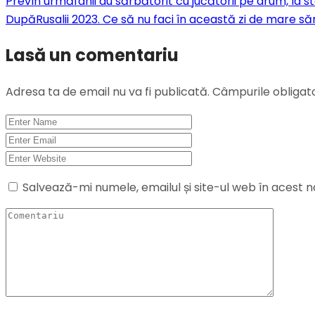
Prev
In urmă
fanii au sărbătorit cu jucătorii pe drum, la s
După
Rusalii 2023. Ce să nu faci în această zi de mare s
Lasă un comentariu
Adresa ta de email nu va fi publicată.
Câmpurile obligat
Salvează-mi numele, emailul și site-ul web în acest 