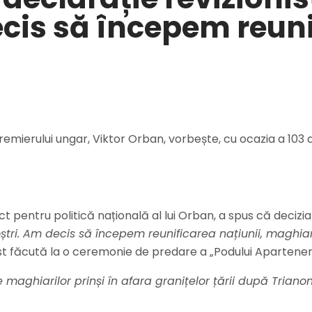
cis să începem reuni
emierului ungar, Viktor Orban, vorbește, cu ocazia a 103 an
ct pentru politică națională al lui Orban, a spus că decizia 
tri. Am decis să începem reunificarea națiunii, maghiari
ost făcută la o ceremonie de predare a „Podului Apartenen
maghiarilor prinși în afara granițelor țării după Triano