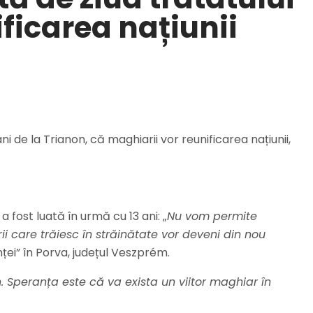
ficarea națiunii
i de la Trianon, că maghiarii vor reunificarea națiunii,
a fost luată în urmă cu 13 ani: „
Nu vom permite
i care trăiesc în străinătate vor deveni din nou
ței” în Porva, județul Veszprém.
n. Speranța este că va exista un viitor maghiar în