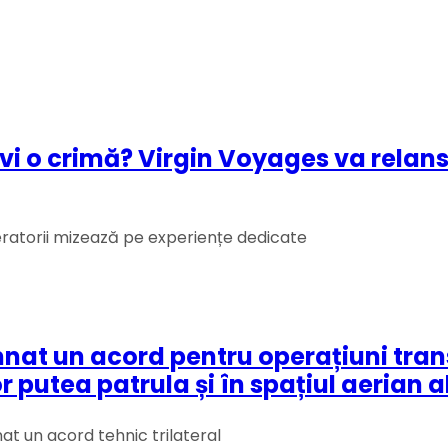
olvi o crimă? Virgin Voyages va relan
eratorii mizează pe experiențe dedicate
at un acord pentru operațiuni transf
putea patrula și în spațiul aerian al
nat un acord tehnic trilateral