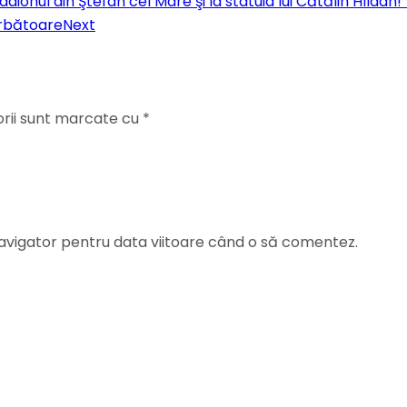
tadionul din Ştefan cel Mare şi la statuia lui Cătălin Hîldan
ărbătoare
Next
orii sunt marcate cu
*
navigator pentru data viitoare când o să comentez.