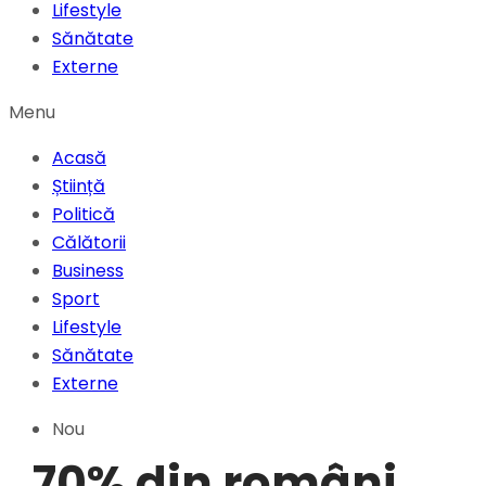
Lifestyle
Sănătate
Externe
Menu
Acasă
Știință
Politică
Călătorii
Business
Sport
Lifestyle
Sănătate
Externe
Nou
„70% din români