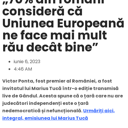
consideră că
Uniunea Europeană
ne face mai mult
rău decât bine”
iunie 6, 2023
4:46 AM
Victor Ponta, fost premier al României, a fost
invitatul lui Marius Tucă într-o ediție transmisă
live de Gândul. Acesta spune că
o țară care nu are
judecători independenți este o țară
nedemocratică și nefuncțională.
Urmăriți aici,
integral, emisiunea lui Marius Tucă