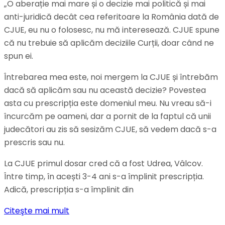
„O
aberație
mai
mare
și
o
decizie
mai
politică
și
mai
anti-juridică
decât
cea
referitoare
la
România
dată
de
C
JUE, eu nu o folosesc, nu mă interesează. CJUE spune
că nu
trebuie
să
aplicăm
deciziile C
urții, doar când ne
spun ei.
Întrebarea mea este, noi mergem la CJUE și întrebăm
dacă să aplicăm sau nu această decizie? P
ovestea
asta
cu
prescripția este
domeniul
meu.
Nu
vreau
să-i
încurcăm
pe
oameni,
dar
a
pornit
de
la
faptul
că
unii
judecători au zis să sesizăm CJUE,
să
vedem
dacă
s-a
prescris
sau
nu.
La
CJUE primul dosar cred că a fost
Udrea,
Vâlcov
.
Între
timp,
în acești 3-4 a
ni
s-a
împlinit
prescripția.
Adică,
prescripția
s-a
împlinit
din
Citeşte mai mult