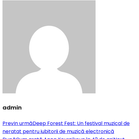
admin
Prev
In urmă
Deep Forest Fest: Un festival muzical de
neratat pentru iubitorii de muzică electronică