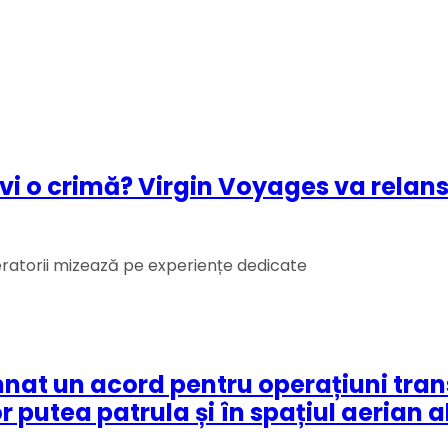
olvi o crimă? Virgin Voyages va relan
eratorii mizează pe experiențe dedicate
at un acord pentru operațiuni transf
putea patrula și în spațiul aerian al