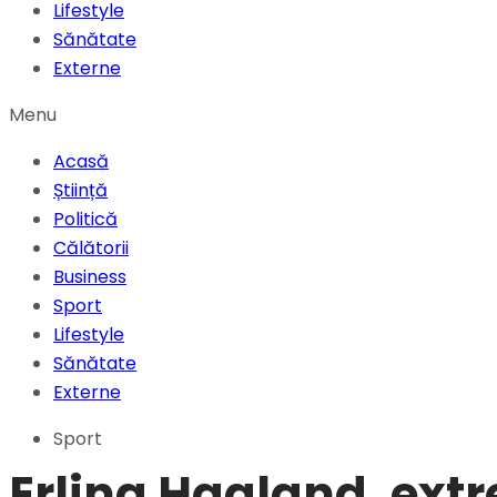
Lifestyle
Sănătate
Externe
Menu
Acasă
Știință
Politică
Călătorii
Business
Sport
Lifestyle
Sănătate
Externe
Sport
Erling Haaland, ext