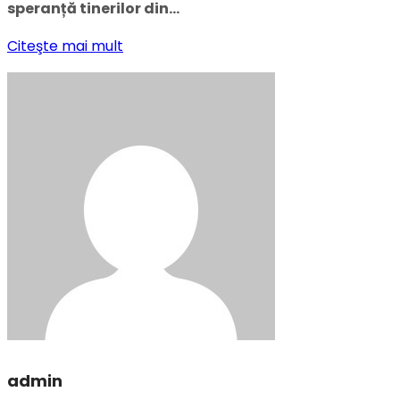
speranță tinerilor din…
Citeşte mai mult
admin