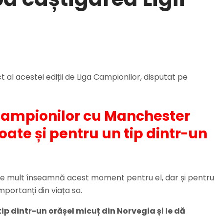
 al acestei ediții de Liga Campionilor, disputat pe
 Campionilor cu Manchester
poate și pentru un tip dintr-un
cât de mult înseamnă acest moment pentru el, dar și pentru
portanți din viața sa.
tip dintr-un orășel micuț din Norvegia și le dă