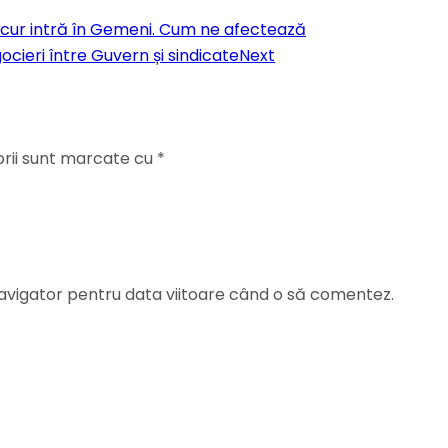
rcur intră în Gemeni. Cum ne afectează
cieri între Guvern și sindicate
Next
orii sunt marcate cu
*
navigator pentru data viitoare când o să comentez.