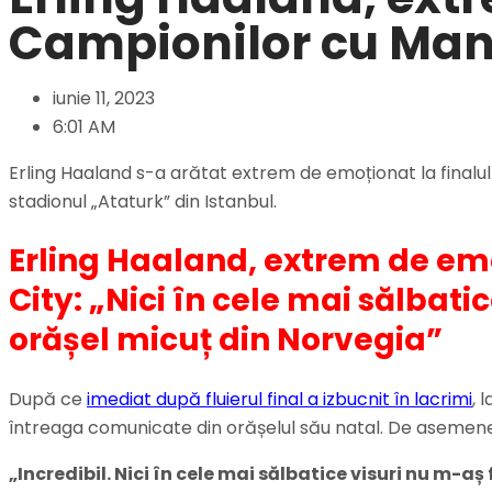
Campionilor cu Man
iunie 11, 2023
6:01 AM
Erling Haaland s-a arătat extrem de emoționat la finalul m
stadionul „Ataturk” din Istanbul.
Erling Haaland, extrem de em
City: „Nici în cele mai sălbati
orășel micuț din Norvegia”
După ce
imediat după fluierul final a izbucnit în lacrimi
, 
întreaga comunicate din orășelul său natal. De asemenea, 
„Incredibil. Nici în cele mai sălbatice visuri nu m-aș