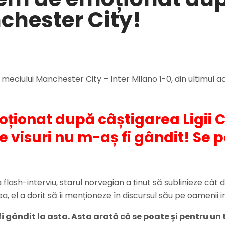
chester City!
eciului Manchester City – Inter Milano 1-0, din ultimul act
oționat după câștigarea Ligii
ce visuri nu m-aș fi gândit! Se 
la flash-interviu, starul norvegian a ținut să sublinieze 
el a dorit să îi menționeze în discursul său pe oamenii im
 fi gândit la asta. Asta arată că se poate și pentru un 