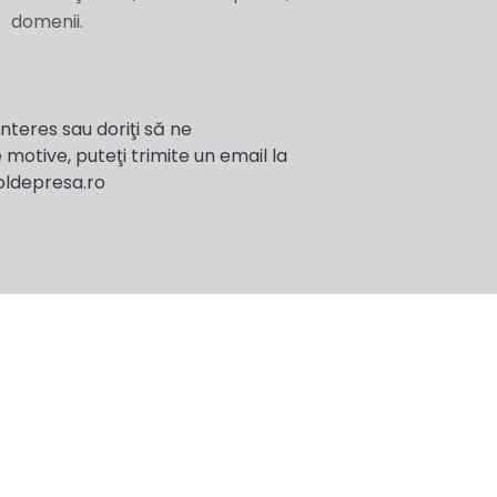
domenii.
interes sau doriţi să ne
 motive, puteţi trimite un email la
oldepresa.ro