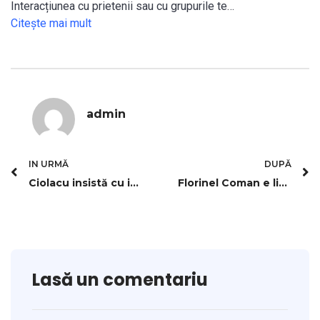
Interacțiunea cu prietenii sau cu grupurile te…
Citeşte mai mult
admin
IN URMĂ
DUPĂ
Ciolacu insistă cu impozitarea progresivă. Replica PNL
Florinel Coman e liber să plece! FCSB i-a adus înlocuitor
Lasă un comentariu