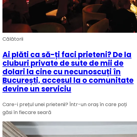
Călătorii
Ai plăti ca să-ți faci prieteni? De la
cluburi private de sute de mii de
dolari la cine cu necunoscuți în
București, accesul la o comunitate
devine un serviciu
Care-i prețul unei prietenii? Într-un oraș în care poți
găsi în fiecare seară