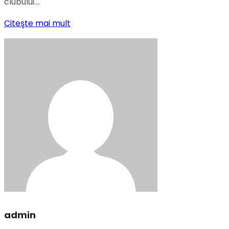
clubului….
Citeşte mai mult
admin