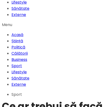
Lifestyle
Sănătate
Externe
Menu
Acasă
Știință
Politică
Călătorii
Business
Sport
Lifestyle
Sănătate
Externe
Sport
Ce ar trebui să facă