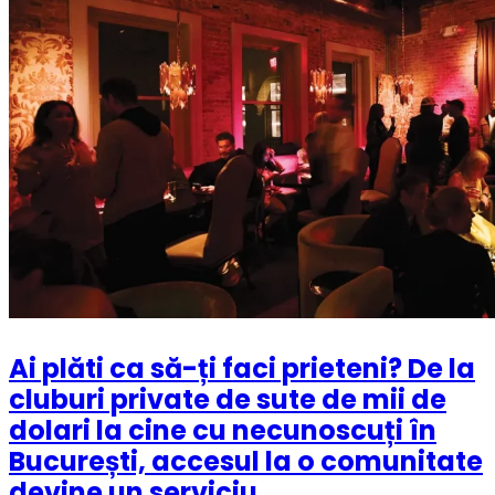
Ai plăti ca să-ți faci prieteni? De la
cluburi private de sute de mii de
dolari la cine cu necunoscuți în
București, accesul la o comunitate
devine un serviciu