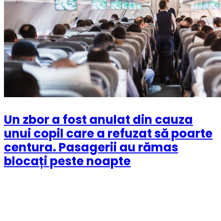
Un zbor a fost anulat din cauza
unui copil care a refuzat să poarte
centura. Pasagerii au rămas
blocați peste noapte