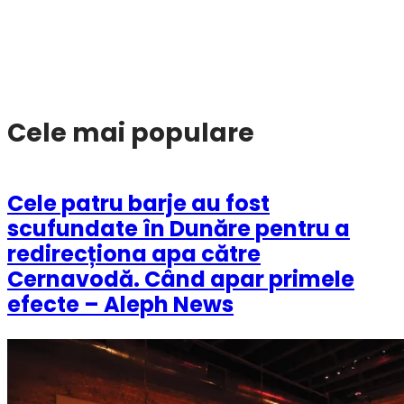
Cele mai populare
Cele patru barje au fost
scufundate în Dunăre pentru a
redirecționa apa către
Cernavodă. Când apar primele
efecte – Aleph News