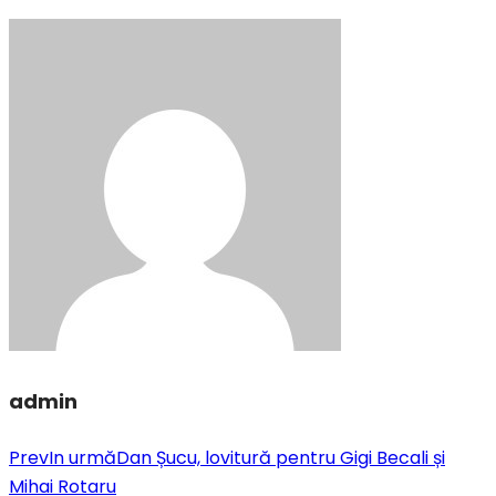
admin
Prev
In urmă
Dan Șucu, lovitură pentru Gigi Becali și
Mihai Rotaru