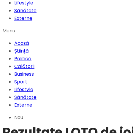
Lifestyle
Sănătate
Externe
Menu
Acasă
Știință
Politică
Călătorii
Business
Sport
Lifestyle
Sănătate
Externe
Nou
Rezultate LOTO de joi