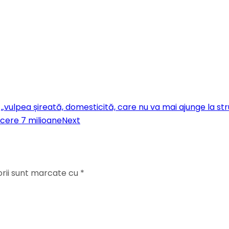
 „vulpea șireată, domesticită, care nu va mai ajunge la stru
 cere 7 milioane
Next
orii sunt marcate cu
*