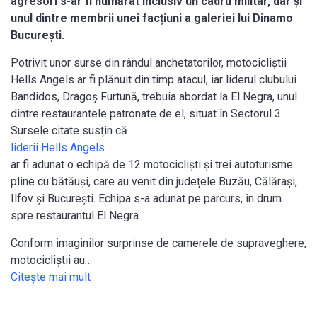
agresori s-ar fi numărat inclusiv un cadru militar, dar și
unul dintre membrii unei facțiuni a galeriei lui Dinamo
București.
Potrivit unor surse din rândul anchetatorilor, motocicliștii
Hells Angels ar fi plănuit din timp atacul, iar liderul clubului
Bandidos, Dragoș Furtună, trebuia abordat la El Negra, unul
dintre restaurantele patronate de el, situat în Sectorul 3.
Sursele citate susțin că
liderii Hells Angels
ar fi adunat o echipă de 12 motocicliști și trei autoturisme
pline cu bătăuși, care au venit din județele Buzău, Călărași,
Ilfov și București. Echipa s-a adunat pe parcurs, în drum
spre restaurantul El Negra.
Conform imaginilor surprinse de camerele de supraveghere,
motocicliștii au…
Citeşte mai mult