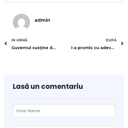
admin
IN URMĂ
DUPĂ
Guvernul susține deschiderea de noi fabrici de prefabricate, de oțel-beton și bitum. Care e scopul final
i-a promis cu adevărat Mikel Arteta lui Cătălin Cîrjan că îi rezolvă împrumutul în La Liga? Ilie Dumitrescu nu e convins că românul făcea față în Spania
Lasă un comentariu