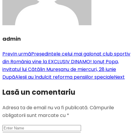
admin
Prev
In urmă
Președintele celui mai galonat club sportiv
din România vine la EXCLUSIV DINAMO! Ionuț Popa,
invitatul lui Cătălin Mureșanu de miercuri, 28 iunie
După
Aleșii au îndulcit reforma pensiilor speciale
Next
Lasă un comentariu
Adresa ta de email nu va fi publicată.
Câmpurile
obligatorii sunt marcate cu
*