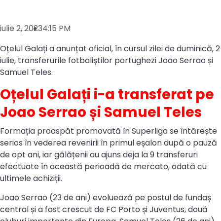
iulie 2, 2023
4:15 PM
Oțelul Galați a anunțat oficial, în cursul zilei de duminică, 2
iulie, transferurile fotbaliștilor portughezi Joao Serrao și
Samuel Teles.
Oțelul Galați i-a transferat pe
Joao Serrao și Samuel Teles
Formația proaspăt promovată în Superliga se întărește
serios în vederea revenirii în primul eșalon după o pauză
de opt ani, iar gălățenii au ajuns deja la 9 transferuri
efectuate în această perioadă de mercato, odată cu
ultimele achiziții.
Joao Serrao (23 de ani) evoluează pe postul de fundaș
central și a fost crescut de FC Porto și Juventus, două