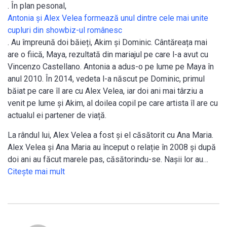
. În plan pesonal,
Antonia și Alex Velea formează unul dintre cele mai unite
cupluri din showbiz-ul românesc
. Au împreună doi băieți, Akim și Dominic. Cântăreața mai
are o fiică, Maya, rezultată din mariajul pe care l-a avut cu
Vincenzo Castellano. Antonia a adus-o pe lume pe Maya în
anul 2010. În 2014, vedeta l-a născut pe Dominic, primul
băiat pe care îl are cu Alex Velea, iar doi ani mai târziu a
venit pe lume și Akim, al doilea copil pe care artista îl are cu
actualul ei partener de viață.
La rândul lui, Alex Velea a fost și el căsătorit cu Ana Maria.
Alex Velea și Ana Maria au început o relație în 2008 și după
doi ani au făcut marele pas, căsătorindu-se. Nașii lor au…
Citeşte mai mult