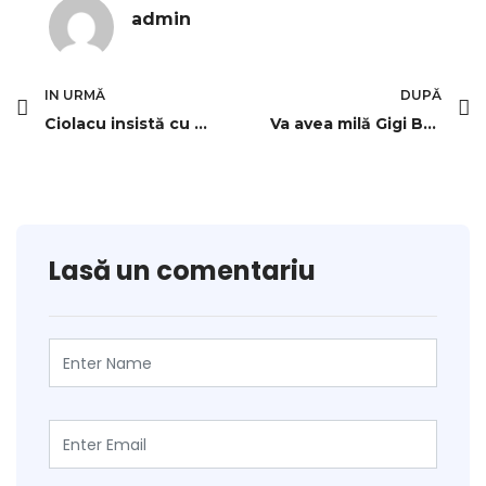
admin
IN URMĂ
DUPĂ
Ciolacu insistă cu eliminarea unor facilități fiscale: Nu vor fi introduse impozite noi
Va avea milă Gigi Becali sau este începutul sfârșitului pentru Siyabonga Ngezana la FCSB?
Lasă un comentariu