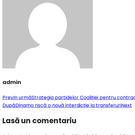
admin
Prev
In urmă
Strategia partidelor Coaliției pentru cont
După
Dinamo riscă o nouă interdicție la transferuri
Next
Lasă un comentariu