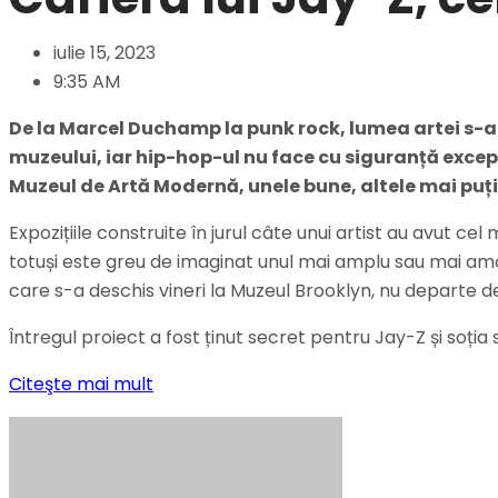
iulie 15, 2023
9:35 AM
De la Marcel Duchamp la punk rock, lumea artei s-a
muzeului, iar hip-hop-ul nu face cu siguranță excepți
Muzeul de Artă Modernă, unele bune, altele mai puți
Expozițiile construite în jurul câte unui artist au avut ce
totuși este greu de imaginat unul mai amplu sau mai amă
care s-a deschis vineri la Muzeul Brooklyn, nu departe d
Întregul proiect a fost ținut secret pentru Jay-Z și soția
Citeşte mai mult