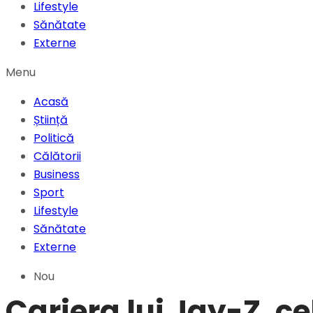
Lifestyle
Sănătate
Externe
Menu
Acasă
Știință
Politică
Călătorii
Business
Sport
Lifestyle
Sănătate
Externe
Nou
Cariera lui Jay-Z, c