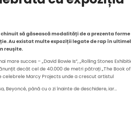
 chinuit să găsească modalități de a prezenta forme
e. Au existat multe expoziții legate de rap în ultimel
n reușite.
l mai mare succes – „David Bowie Is”, „Rolling Stones Exhibi
nunțit decât cel de 40.000 de metri pătrați „The Book of 
e celebrele Marcy Projects unde a crescut artistul
 sa, Beyoncé, până cu o zi înainte de deschidere, iar…