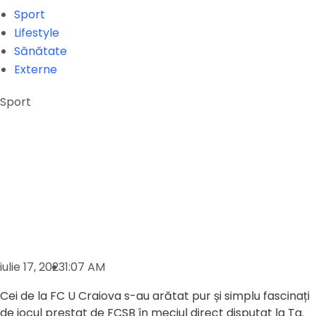
Sport
Lifestyle
Sănătate
Externe
Sport
iulie 17, 2023
1:07 AM
Cei de la FC U Craiova s-au arătat pur și simplu fascinați
de jocul prestat de FCSB în meciul direct disputat la Tg.