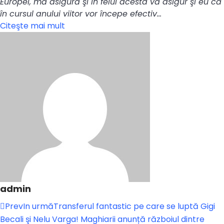
Europei, mă asigură şi în felul acesta vă asigur şi eu că
în cursul anului viitor vor începe efectiv…
Citeşte mai mult
admin
Prev
In urmă
Transferul fantastic pe care se luptă Gigi
Becali şi Nelu Varga! Maghiarii anunță războiul dintre