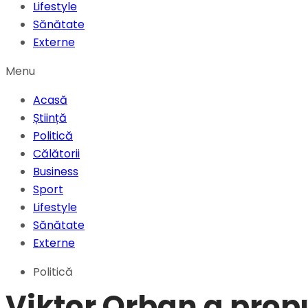
Lifestyle
Sănătate
Externe
Menu
Acasă
Știință
Politică
Călătorii
Business
Sport
Lifestyle
Sănătate
Externe
Politică
Viktor Orban a prop