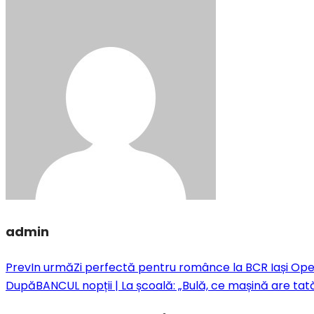
admin
Prev
In urmă
Zi perfectă pentru românce la BCR Iași Op
După
BANCUL nopții | La școală: „Bulă, ce mașină are tat