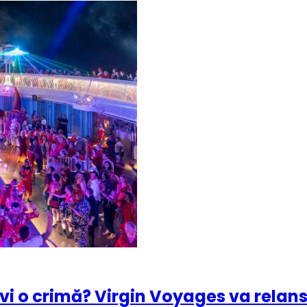
olvi o crimă? Virgin Voyages va relan