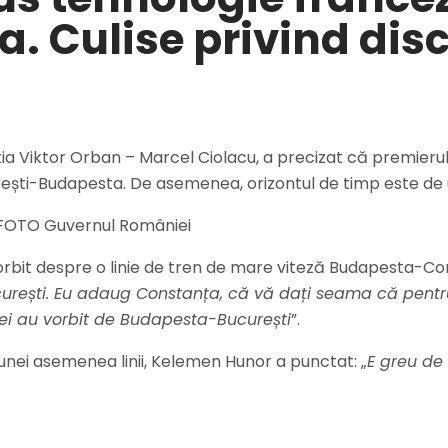
 Culise privind disc
ția Viktor Orban – Marcel Ciolacu, a precizat că premieru
ești-Budapesta. De asemenea, orizontul de timp este de 
ă FOTO Guvernul României
orbit despre o linie de tren de mare viteză Budapesta-Co
urești. Eu adaug Constanța, că vă dați seama că pentr
 ei au vorbit de Budapesta-București
”.
unei asemenea linii, Kelemen Hunor a punctat: „
E greu de