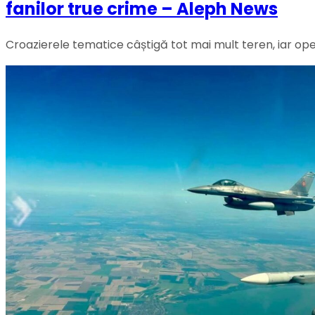
fanilor true crime – Aleph News
Croazierele tematice câștigă tot mai mult teren, iar op