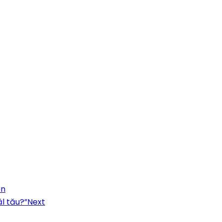
en
ăl tău?”
Next