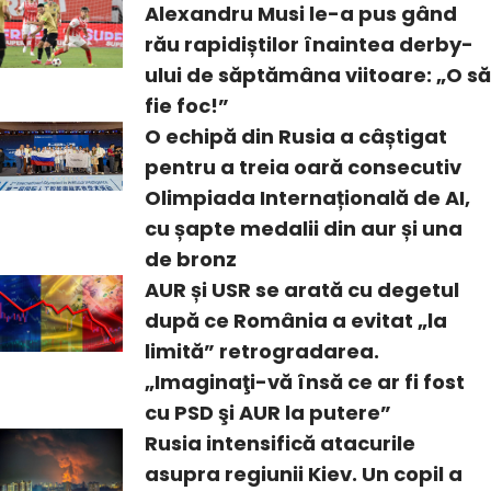
Alexandru Musi le-a pus gând
rău rapidiștilor înaintea derby-
ului de săptămâna viitoare: „O să
fie foc!”
O echipă din Rusia a câștigat
pentru a treia oară consecutiv
Olimpiada Internațională de AI,
cu șapte medalii din aur și una
de bronz
AUR și USR se arată cu degetul
după ce România a evitat „la
limită” retrogradarea.
„Imaginaţi-vă însă ce ar fi fost
cu PSD şi AUR la putere”
Rusia intensifică atacurile
asupra regiunii Kiev. Un copil a