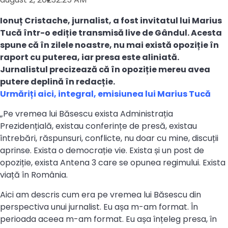
Ionuț Cristache, jurnalist, a fost invitatul lui Marius
Tucă într-o ediție transmisă live de Gândul. Acesta
spune că în zilele noastre, nu mai există opoziție în
raport cu puterea, iar presa este aliniată.
Jurnalistul precizează că în opoziție mereu avea
putere deplină în redacție.
Urmăriți aici, integral, emisiunea lui Marius Tucă
„Pe vremea lui Băsescu exista Administrația
Prezidențială, existau conferințe de presă, existau
întrebări, răspunsuri, conflicte, nu doar cu mine, discuții
aprinse. Exista o democrație vie. Exista și un post de
opoziție, exista Antena 3 care se opunea regimului. Exista
viață în România.
Aici am descris cum era pe vremea lui Băsescu din
perspectiva unui jurnalist. Eu așa m-am format. În
perioada aceea m-am format. Eu așa înțeleg presa, în