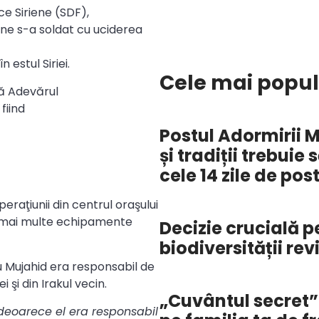
e Siriene (SDF),
cane s-a soldat cu uciderea
n estul Siriei.
Cele mai popu
vă Adevărul
 fiind
Postul Adormirii M
și tradiții trebuie
cele 14 zile de pos
eraţiunii din centrul oraşului
şi mai multe echipamente
Decizie crucială 
biodiversității re
 Mujahid era responsabil de
i şi din Irakul vecin.
„Cuvântul secret” 
deoarece el era responsabil