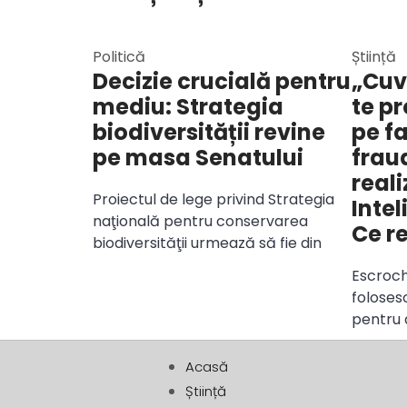
Politică
Știință
Decizie crucială pentru
„Cuv
mediu: Strategia
te pr
biodiversității revine
pe fa
pe masa Senatului
fraud
reali
Proiectul de lege privind Strategia
Intel
naţională pentru conservarea
Ce r
biodiversităţii urmează să fie din
Escroche
folosesc
pentru 
Acasă
Știință