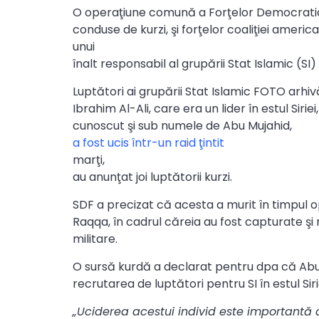
O operaţiune comună a Forţelor Democratic
conduse de kurzi, şi forţelor coaliţiei ameri
unui
înalt responsabil al grupării Stat Islamic (SI) î
Luptători ai grupării Stat Islamic FOTO arhi
Ibrahim Al-Ali, care era un lider în estul Siriei,
cunoscut şi sub numele de Abu Mujahid,
a fost ucis într-un raid ţintit
marţi,
au anunţat joi luptătorii kurzi.
SDF a precizat că acesta a murit în timpul op
Raqqa, în cadrul căreia au fost capturate 
militare.
O sursă kurdă a declarat pentru dpa că Abu
recrutarea de luptători pentru SI în estul Sirie
„Uciderea acestui individ este importantă 