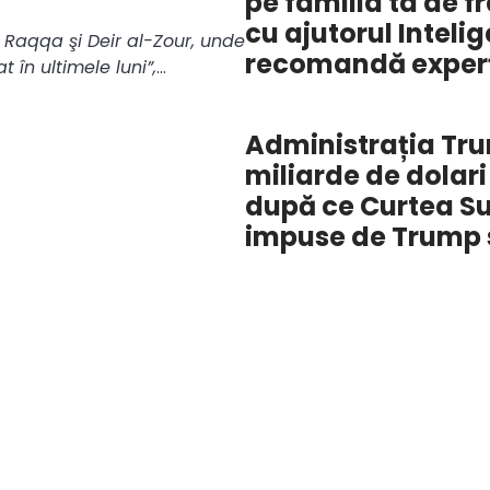
pe familia ta de f
cu ajutorul Intelig
 Raqqa şi Deir al-Zour, unde
recomandă experț
t în ultimele luni”,
…
Administrația Tr
miliarde de dolar
după ce Curtea Su
impuse de Trump s