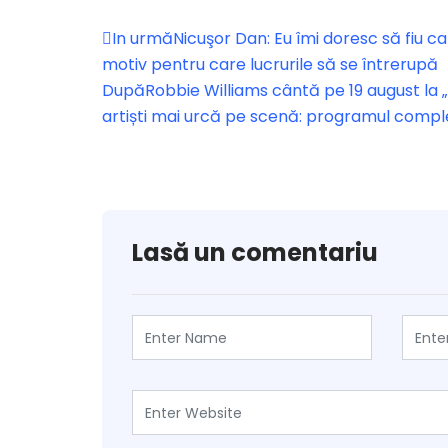
In urmă
Nicuşor Dan: Eu îmi doresc să fiu c
motiv pentru care lucrurile să se întrerupă
După
Robbie Williams cântă pe 19 august la 
artiști mai urcă pe scenă: programul compl
Lasă un comentariu