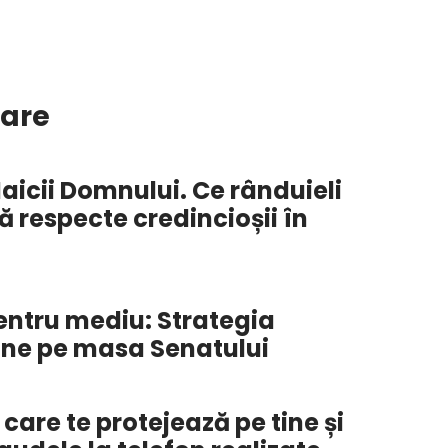
lare
aicii Domnului. Ce rânduieli
 să respecte credincioșii în
t
pentru mediu: Strategia
vine pe masa Senatului
care te protejează pe tine și