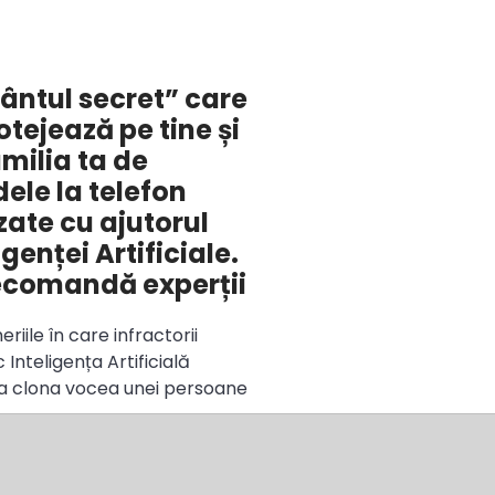
ântul secret” care
otejează pe tine și
milia ta de
ele la telefon
zate cu ajutorul
igenței Artificiale.
ecomandă experții
riile în care infractorii
 Inteligența Artificială
a clona vocea unei persoane