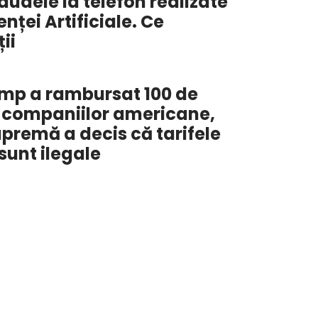
raudele la telefon realizate
enței Artificiale. Ce
ii
ump a rambursat 100 de
i companiilor americane,
premă a decis că tarifele
unt ilegale