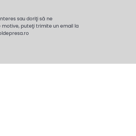
interes sau doriţi să ne
 motive, puteţi trimite un email la
oldepresa.ro