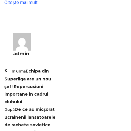
Citeşte mai mult
admin
Echipa din
In urmă
Superliga are un nou
șef! Repercusiuni
importane în cadrul
clubului
De ce au micșorat
După
ucrainenii lansatoarele
de rachete sovietice