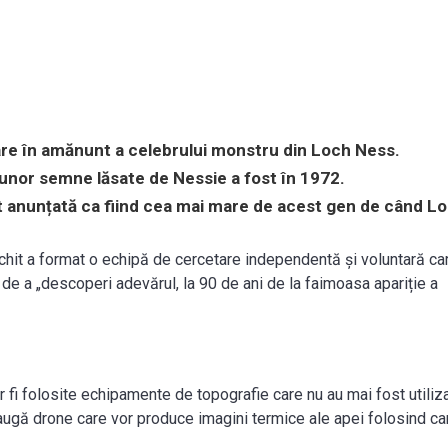
re în amănunt a celebrului monstru din Loch Ness.
 unor semne lăsate de Nessie a fost în 1972.
st anunțată ca fiind cea mai mare de acest gen de când L
hit a format o echipă de cercetare independentă și voluntară ca
de a „descoperi adevărul, la 90 de ani de la faimoasa apariție a
fi folosite echipamente de topografie care nu au mai fost utiliz
daugă drone care vor produce imagini termice ale apei folosind c