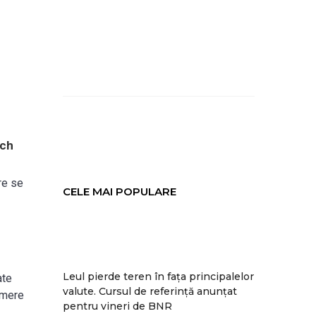
och
re se
CELE MAI POPULARE
Leul pierde teren în fața principalelor
ate
valute. Cursul de referință anunțat
amere
pentru vineri de BNR