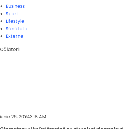
Business
Sport
Lifestyle
Sănătate
Externe
Călătorii
iunie 26, 2024
3:18 AM
Glamping-ul te întâmpină cu structuri elegante și