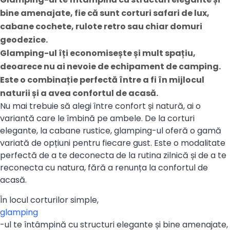
bine amenajate, fie că sunt corturi safari de lux,
cabane cochete, rulote retro sau chiar domuri
geodezice.
Glamping-ul îți economisește și mult spațiu,
deoarece nu ai nevoie de echipament de camping.
Este o combinație perfectă între a fi în mijlocul
naturii și a avea confortul de acasă.
Nu mai trebuie să alegi între confort și natură, ai o
variantă care le îmbină pe ambele. De la corturi
elegante, la cabane rustice, glamping-ul oferă o gamă
variată de opțiuni pentru fiecare gust. Este o modalitate
perfectă de a te deconecta de la rutina zilnică și de a te
reconecta cu natura, fără a renunța la confortul de
acasă.
În locul corturilor simple,
glamping
-ul te întâmpină cu structuri elegante și bine amenajate,