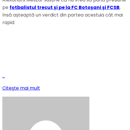
pe
fotbalistul trecut și pe la FC Botoșani și FCSB
,
însă așteaptă un verdict din partea acestuia cât mai
rapid.
…
Citeşte mai mult