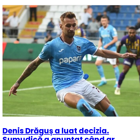
Denis Drăguș a luat decizia.
Șumudică a anunțat când ar