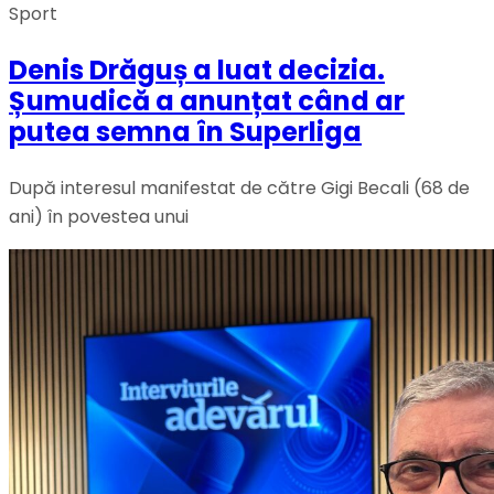
Sport
Denis Drăguș a luat decizia.
Șumudică a anunțat când ar
putea semna în Superliga
După interesul manifestat de către Gigi Becali (68 de
ani) în povestea unui