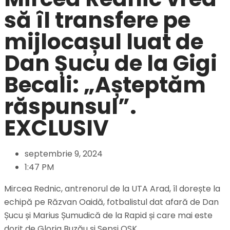
să îl transfere pe
mijlocașul luat de
Dan Șucu de la Gigi
Becali: „Așteptăm
răspunsul”.
EXCLUSIV
septembrie 9, 2024
1:47 PM
Mircea Rednic, antrenorul de la UTA Arad, îl dorește la
echipă pe Răzvan Oaidă, fotbalistul dat afară de Dan
Șucu și Marius Șumudică de la Rapid și care mai este
dorit de Gloria Buzău și Sepsi OSK.