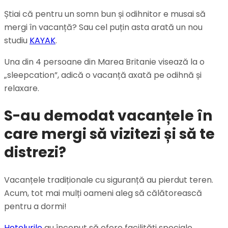
Știai că pentru un somn bun și odihnitor e musai să
mergi în vacanță? Sau cel puțin asta arată un nou
studiu
KAYAK
.
Una din 4 persoane din Marea Britanie visează la o
„sleepcation”, adică o vacanță axată pe odihnă și
relaxare.
S-au demodat vacanțele în
care mergi să vizitezi și să te
distrezi?
Vacanțele tradiționale cu siguranță au pierdut teren.
Acum, tot mai mulți oameni aleg să călătorească
pentru a dormi!
Hotelurile
au început să ofere facilități speciale,