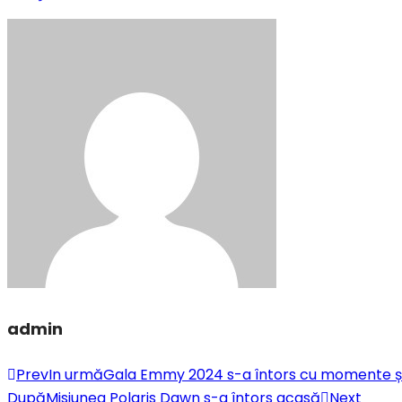
admin
Prev
In urmă
Gala Emmy 2024 s-a întors cu momente și
După
Misiunea Polaris Dawn s-a întors acasă
Next