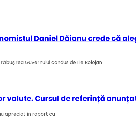
omistul Daniel Dăianu crede că alege
 prăbușirea Guvernului condus de Ilie Bolojan
lor valute. Cursul de referință anunța
-au apreciat în raport cu