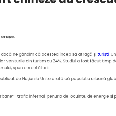
 orașe.
ales dacă ne gândim că acestea încep să atragă și
turiști
. U
ar veniturile din turism cu 24%. Studiul a fost făcut timp d
mului, spun cercetătorii.
ublicat de Națiunile Unite arată că populația urbană globa
ane”- trafic infernal, penuria de locuințe, de energie și p