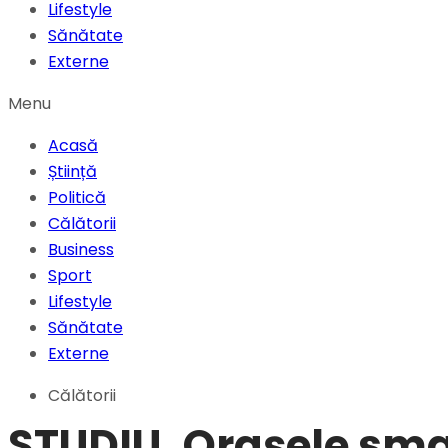
Lifestyle
Sănătate
Externe
Menu
Acasă
Știință
Politică
Călătorii
Business
Sport
Lifestyle
Sănătate
Externe
Călătorii
STUDIU. Orașele smar