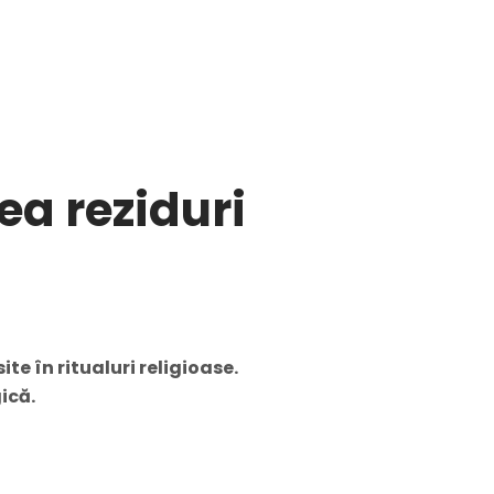
a reziduri
e în ritualuri religioase.
ică.