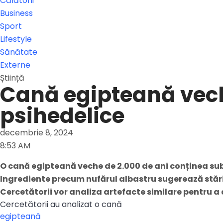
Călătorii
Business
Sport
Lifestyle
Sănătate
Externe
Știință
Cană egipteană veche
psihedelice
decembrie 8, 2024
8:53 AM
O cană egipteană veche de 2.000 de ani conținea subst
Ingrediente precum nufărul albastru sugerează stări v
Cercetătorii vor analiza artefacte similare pentru 
Cercetătorii au analizat o cană
egipteană