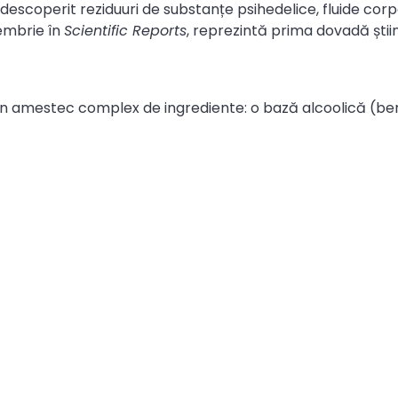
 descoperit reziduuri de substanțe psihedelice, fluide corp
iembrie în
Scientific Reports
, reprezintă prima dovadă științ
 un amestec complex de ingrediente: o bază alcoolică (bere