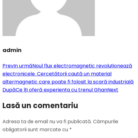
admin
Prev
In urmă
Noul flux electromagnetic revoluționează
electronicele. Cercetătorii caută un material
altermagnetic care poate fi folosit la scară industrială
După
Ce îți oferă experiența cu trenul Ghan
Next
Lasă un comentariu
Adresa ta de email nu va fi publicată.
Câmpurile
obligatorii sunt marcate cu
*