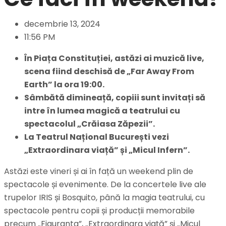
decembrie 13, 2024
11:56 PM
În Piața Constituției, astăzi ai muzică live,
scena fiind deschisă de „Far Away From
Earth” la ora 19:00.
Sâmbătă dimineață, copiii sunt invitați să
intre în lumea magică a teatrului cu
spectacolul „Crăiasa Zăpezii”.
La Teatrul Național București vezi
„Extraordinara viață” și „Micul Infern”.
Astăzi este vineri și ai în față un weekend plin de
spectacole și evenimente. De la concertele live ale
trupelor IRIS și Bosquito, până la magia teatrului, cu
spectacole pentru copii și producții memorabile
precum „Figuranta”, „Extraordinara viață” și „Micul