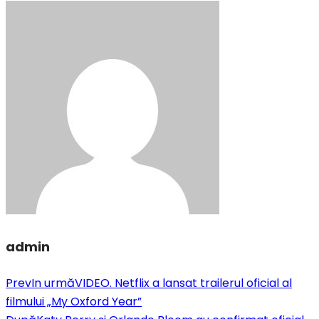
admin
Prev
In urmă
VIDEO. Netflix a lansat trailerul oficial al
filmului „My Oxford Year”