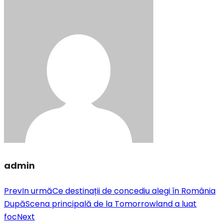
admin
Prev
In urmă
Ce destinații de concediu alegi în România
După
Scena principală de la Tomorrowland a luat
foc
Next