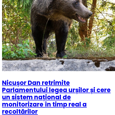
Nicușor Dan retrimite
Parlamentului legea urșilor și cere
un sistem național de
monitorizare în timp real a
recoltărilor