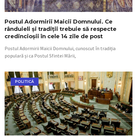
Postul Adormirii Maicii Domnului. Ce
rânduieli și tradiții trebuie să respecte
credincioșii în cele 14 zile de post
Postul Adormirii Maicii Domnului, cunoscut în tradiția
populară și ca Postul Sfintei Mării,
POLITICĂ