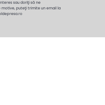
interes sau doriţi să ne
 motive, puteţi trimite un email la
oldepresa.ro