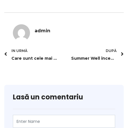
admin
IN URMĂ
DUPĂ
Care sunt cele mai turbulente rute din lume pentru zboruri?
Summer Well începe azi pe Domeniul Știrbey. Cântă Snow Patrol și Son Mieux. Ediția aniversară de Untold a început la Cluj
Lasă un comentariu