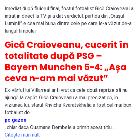
Imediat după fluierul final, fostul fotbalist Gică Craioveanu a
intrat în direct la TV și a dat verdictul: partida din „Orașul
Luminii” e cea mai bună dintre cele pe care le-a văzut de-a
lungul timpului.
Gică Craioveanu, cucerit în
totalitate după PSG –
Bayern Munchen 5-4: „Așa
ceva n-am mai văzut”
Ex-vârful lui Villarreal ar fi vrut ca cele două reprize să nu
ajungă la capăt. Gică Craioveanu a mai precizat că, în
viziunea lui, starul Khvicha Kvaratskhelia a fost cel mai bun
fotbalist de
pe gazon
, chiar dacă Ousmane Dembele a primit acest titlu….
Citeşte mai mult