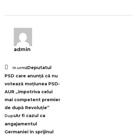
admin
Deputatul
In urmă
PSD care anunță că nu
votează moțiunea PSD-
AUR „împotriva celui
mai competent premier
de după Revoluție”
Ar fi cazul ca
După
angajamentul
Germaniei în sprijinul