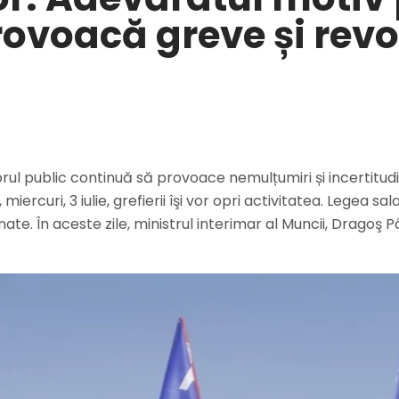
provoacă greve și revo
torul public continuă să provoace nemulțumiri și incertitudi
iercuri, 3 iulie, grefierii îşi vor opri activitatea. Legea s
inate. În aceste zile, ministrul interimar al Muncii, Dragoş 