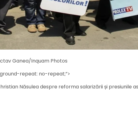
o: Octav Ganea/Inquam Photos
kground-repeat: no-repeat;”>
ristian Năsulea despre reforma salarizării și presiunile