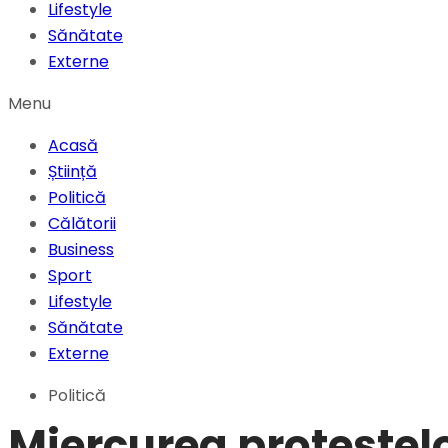
Lifestyle
Sănătate
Externe
Menu
Acasă
Știință
Politică
Călătorii
Business
Sport
Lifestyle
Sănătate
Externe
Politică
Miercurea protestel