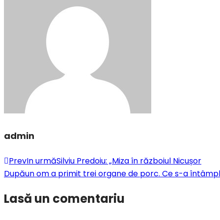
admin
Prev
In urmă
Silviu Predoiu: „Miza în războiul Nicușor
După
un om a primit trei organe de porc. Ce s-a întâmp
Lasă un comentariu