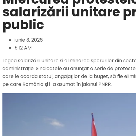
salarizării unitare 
public
iunie 3, 2026
5:12 AM
Legea salarizării unitare și eliminarea sporurilor din sec
administrație. Sindicatele au anunţat o serie de proteste, m
care le acorda statul, angajaţilor de la buget, să fie elim
pe care România şi i-a asumat în jalonul PNRR.