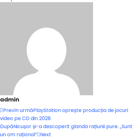
admin
Prev
In urmă
PlayStation oprește producția de jocuri
video pe CD din 2028
După
Nicușor și-a descoperit glanda rațiunii pure. „Sunt
un om rațional”
Next