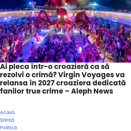
Ai pleca într-o croazieră ca să
rezolvi o crimă? Virgin Voyages va
relansa în 2027 croaziera dedicată
fanilor true crime – Aleph News
Acasă
Știință
Politică