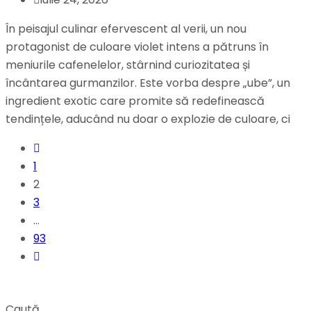
În peisajul culinar efervescent al verii, un nou
protagonist de culoare violet intens a pătruns în
meniurile cafenelelor, stârnind curiozitatea și
încântarea gurmanzilor. Este vorba despre „ube”, un
ingredient exotic care promite să redefinească
tendințele, aducând nu doar o explozie de culoare, ci
1
2
3
…
93
Caută