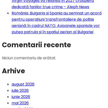
Virgin Voyages va relansa în 2027 croaziera
dedicată fanilor true crime – Aleph News
România, Bulgaria și Spania au semnat un acord
pentru operațiuni transfrontaliere de poliție
aeriană în cadrul NATO. Avioanele spaniole vor
putea patrula și în spațiul aerian al Bulgariei
Comentarii recente
Niciun comentariu de arătat.
Arhive
august 2026
iulie 2026
iunie 2026
mai 2026