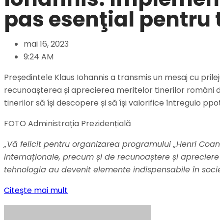
pas esenţial pentru 
mai 16, 2023
9:24 AM
Președintele Klaus Iohannis a transmis un mesaj cu prile
recunoașterea și aprecierea meritelor tinerilor români de
tinerilor să își descopere și să își valorifice întregulo pp
FOTO Administrația Prezidențială
„Vă felicit pentru organizarea programului „Henri Coandă”
internaționale, precum și de recunoaștere și apreciere 
tehnologia au devenit elemente indispensabile în societ
Citeşte mai mult