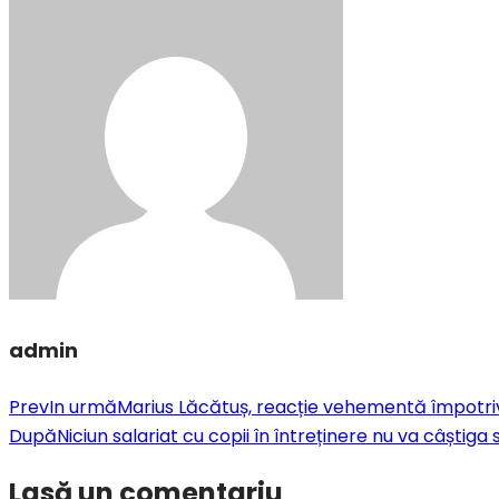
admin
Prev
In urmă
Marius Lăcătuș, reacție vehementă împotriva
După
Niciun salariat cu copii în întreținere nu va câștig
Lasă un comentariu