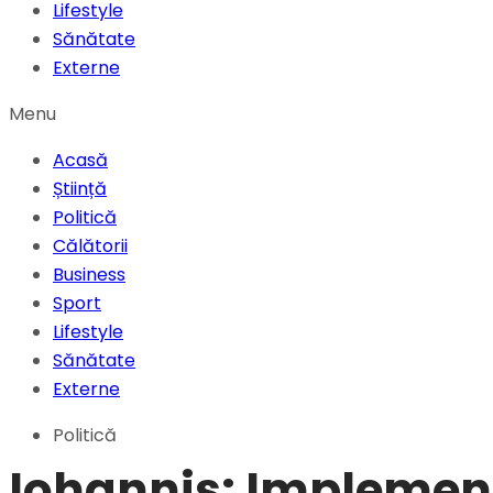
Lifestyle
Sănătate
Externe
Menu
Acasă
Știință
Politică
Călătorii
Business
Sport
Lifestyle
Sănătate
Externe
Politică
Iohannis: Implement