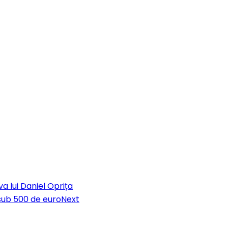
 lui Daniel Oprița
a sub 500 de euro
Next