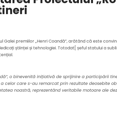
tineri
jul Galei premiilor „Henri Coandă”, arătând că este convi
dicați științei și tehnologiei. Totodat[ șeful statului a s
otențial.
, o binevenită inițiativă de sprijinire a participării tine
a celor care s-au remarcat prin rezultate deosebite obți
atea noastră, reprezentând veritabile motoare ale dezvol