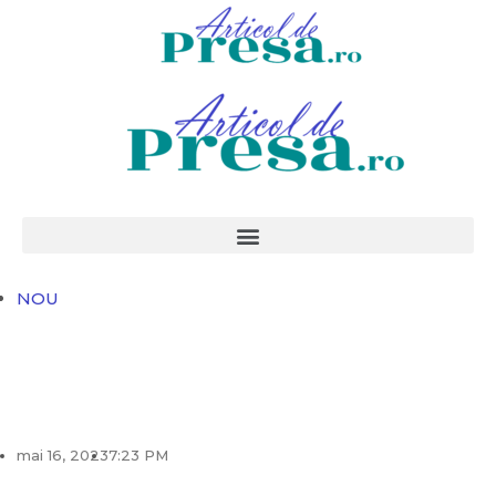
NOU
mai 16, 2023
7:23 PM