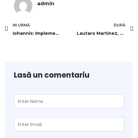
admin
IN URMĂ
DUPĂ
Iohannis: Implementarea Proiectului „România Educată”, un pas esenţial pentru tineri
Lautaro Martinez, declarație războinică după a decis derby-ul Inter
Lasă un comentariu