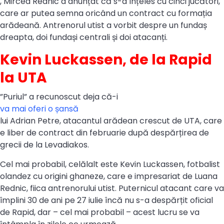
, Mircea Rednic a anunțat că s-a înțeles cu cinci jucători,
care ar putea semna oricând un contract cu formația
arădeană. Antrenorul utist a vorbit despre un fundaș
dreapta, doi fundași centrali și doi atacanți.
Kevin Luckassen, de la Rapid
la UTA
”Puriul” a recunoscut deja că-i
va mai oferi o șansă
lui Adrian Petre, atacantul arădean crescut de UTA, care
e liber de contract din februarie după despărțirea de
grecii de la Levadiakos.
Cel mai probabil, celălalt este Kevin Luckassen, fotbalist
olandez cu origini ghaneze, care e impresariat de Luana
Rednic, fiica antrenorului utist. Puternicul atacant care va
împlini 30 de ani pe 27 iulie încă nu s-a despărțit oficial
de Rapid, dar – cel mai probabil – acest lucru se va