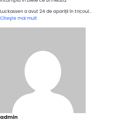
întâmpla în zilele ce urmează.
Luckassen a avut 24 de apariții în tricoul…
Citeşte mai mult
admin