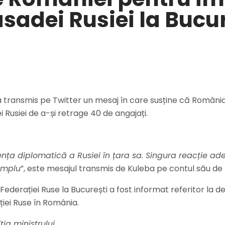
adei Rusiei la Bucur
, a transmis pe Twitter un mesaj în care susține că Român
 Rusiei de a-și retrage 40 de angajați.
ența diplomatică a Rusiei în țara sa. Singura reacție a
emplu
”, este mesajul transmis de Kuleba pe contul său de 
ederației Ruse la București a fost informat referitor la d
ției Ruse în România.
ia ministrului…