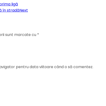
prima ligă
ă în stradă
Next
orii sunt marcate cu
*
navigator pentru data viitoare când o să comentez.