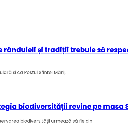
ânduieli și tradiții trebuie să respec
lară și ca Postul Sfintei Mării,
tegia biodiversității revine pe masa 
ervarea biodiversităţii urmează să fie din