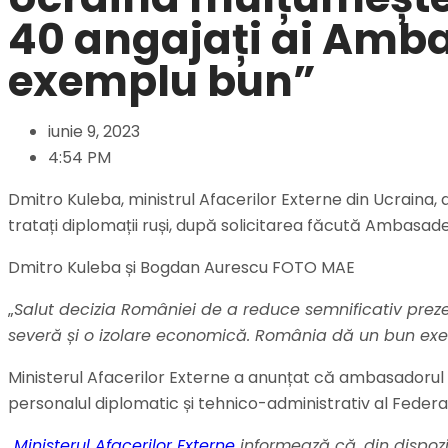
40 angajați ai Ambas
exemplu bun”
iunie 9, 2023
4:54 PM
Dmitro Kuleba, ministrul Afacerilor Externe din Ucraina
tratați diplomații ruși, după solicitarea făcută Ambasadei
Dmitro Kuleba și Bogdan Aurescu FOTO MAE
„
Salut decizia României de a reduce semnificativ prez
severă și o izolare economică. România dă un bun ex
Ministerul Afacerilor Externe a anunțat că ambasadorul F
personalul diplomatic și tehnico-administrativ al Federa
„
Ministerul Afacerilor Externe
informează că, din dispoziț