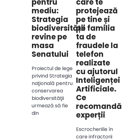
pentru
care te
mediu:
protejează
Strategia
pe tine și
biodiversității
pe familia
revine pe
ta de
masa
fraudele la
Senatului
telefon
realizate
Proiectul de lege
cu ajutorul
privind Strategia
Inteligenței
naţională pentru
Artificiale.
conservarea
Ce
biodiversităţii
recomandă
urmează să fie
din
experții
Escrocheriile în
care infractorii