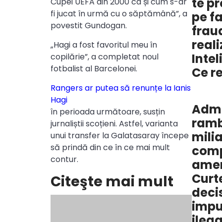
te pr
Cupei UEFA din 2000 ca și cum s-ar
fi jucat în urmă cu o săptămână”, a
pe fa
povestit Gundogan.
fraud
reali
„Hagi a fost favoritul meu în
Intel
copilărie”, a completat noul
fotbalist al Barcelonei.
Ce r
Rangers ar putea să renunțe la Ianis
Hagi
Admi
în perioada următoare, susțin
ramb
jurnaliștii scoțieni. Astfel, varianta
mili
unui transfer la Galatasaray începe
să prindă din ce în ce mai mult
comp
contur.
amer
Curt
Citeşte mai mult
decis
impu
ilega