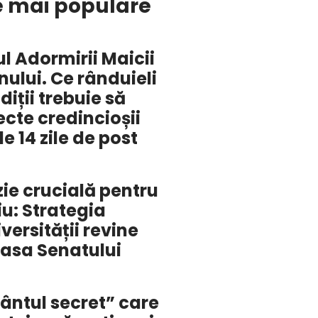
e mai populare
l Adormirii Maicii
ului. Ce rânduieli
adiții trebuie să
ecte credincioșii
le 14 zile de post
zie crucială pentru
u: Strategia
versității revine
asa Senatului
ântul secret” care