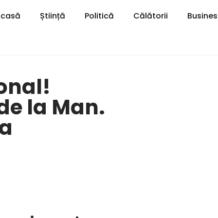
Acasă
Știință
Politică
Călătorii
Busines
onal!
 de la Man.
na