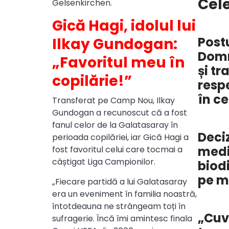
Cel
Gelsenkirchen.
Gică Hagi, idolul lui
Postu
Ilkay Gundogan:
Domn
„Favoritul meu în
și tr
copilărie!”
resp
în ce
Transferat pe Camp Nou, Ilkay
Gundogan a recunoscut că a fost
fanul celor de la Galatasaray în
Deci
perioada copilăriei, iar Gică Hagi a
medi
fost favoritul celui care tocmai a
câștigat Liga Campionilor.
biodi
pe m
„Fiecare partidă a lui Galatasaray
era un eveniment în familia noastră,
întotdeauna ne strângeam toți în
„Cuv
sufragerie. Încă îmi amintesc finala