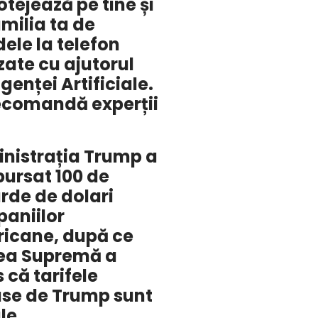
otejează pe tine și
milia ta de
ele la telefon
zate cu ajutorul
igenței Artificiale.
ecomandă experții
nistrația Trump a
ursat 100 de
arde de dolari
aniilor
icane, după ce
ea Supremă a
 că tarifele
se de Trump sunt
le