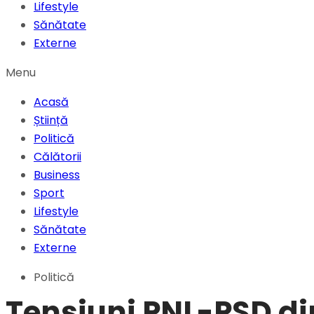
Lifestyle
Sănătate
Externe
Menu
Acasă
Știință
Politică
Călătorii
Business
Sport
Lifestyle
Sănătate
Externe
Politică
Tensiuni PNL-PSD din