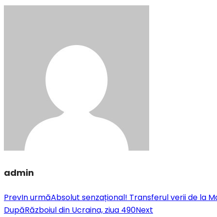
admin
Prev
In urmă
Absolut senzațional! Transferul verii de la M
După
Războiul din Ucraina, ziua 490
Next