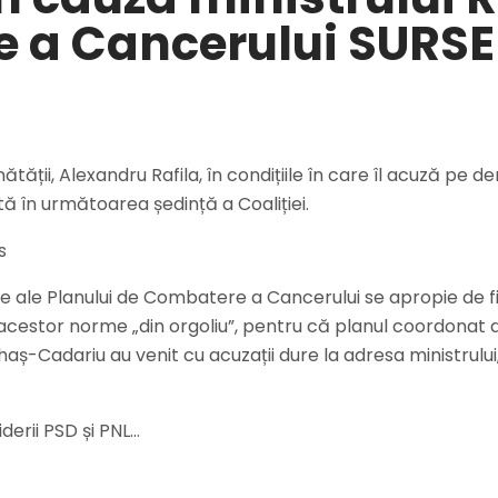
e a Cancerului SURSE
nătății, Alexandru Rafila, în condițiile în care îl acuză p
ată în următoarea ședință a Coaliției.
s
le Planului de Combatere a Cancerului se apropie de final, în
 acestor norme „din orgoliu”, pentru că planul coordonat de 
Acihaș-Cadariu au venit cu acuzații dure la adresa ministrul
derii PSD și PNL…