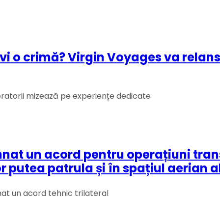
olvi o crimă? Virgin Voyages va relan
eratorii mizează pe experiențe dedicate
at un acord pentru operațiuni transf
putea patrula și în spațiul aerian al
nat un acord tehnic trilateral