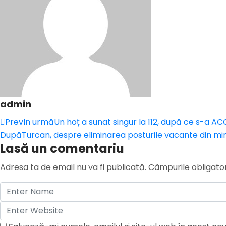
admin
Prev
In urmă
Un hoț a sunat singur la 112, după ce s-a A
După
Turcan, despre eliminarea posturile vacante din min
Lasă un comentariu
Adresa ta de email nu va fi publicată.
Câmpurile obligato