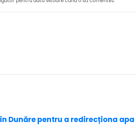
vigator pentru data viitoare când o să comentez.
 în Dunăre pentru a redirecționa ap