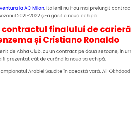
aventura la AC Milan
. Italienii nu i-au mai prelungit contra
 sezonul 2021-2022 și-a găsit o nouă echipă.
ontractul finalului de carieră
enzema și Cristiano Ronaldo
nit de Abha Club, cu un contract pe două sezoane, în urma
a fi prezentat cât de curând la noua sa echipă.
mpionatul Arabiei Saudite în această vară. Al-Okhdood i-a 