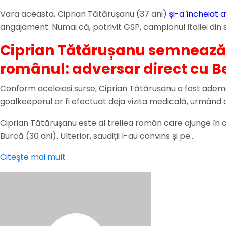
Vara aceasta, Ciprian Tătărușanu (37 ani)
și-a încheiat 
angajament. Numai că, potrivit GSP, campionul Italiei din
Ciprian Tătărușanu semnează c
românul: adversar direct cu B
Conform aceleiași surse, Ciprian Tătărușanu a fost ademe
goalkeeperul ar fi efectuat deja vizita medicală, urmând 
Ciprian Tătărușanu este al treilea român care ajunge în ca
Burcă (30 ani). Ulterior, saudiții l-au convins și pe…
Citeşte mai mult