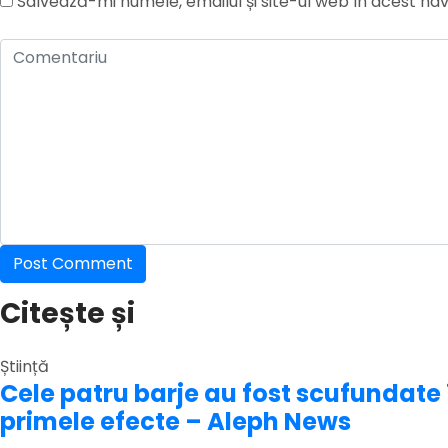
Salvează-mi numele, emailul și site-ul web în acest na
Citește și
Știință
Cele patru barje au fost scufundate
primele efecte – Aleph News