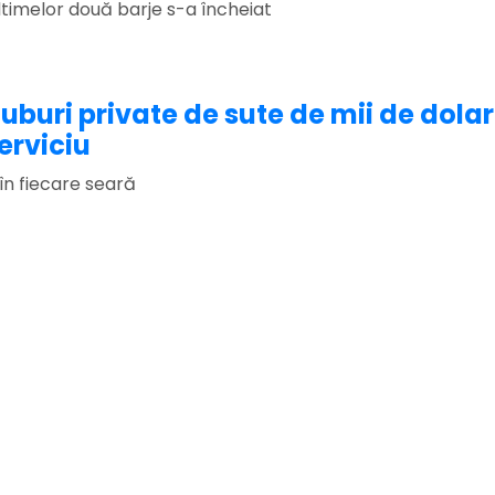
imelor două barje s-a încheiat
 cluburi private de sute de mii de dola
erviciu
 în fiecare seară