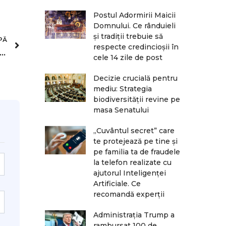
Postul Adormirii Maicii
Domnului. Ce rânduieli
și tradiții trebuie să
PĂ
respecte credincioșii în
 din victorie în victorie! Urmează derby-ul cu Rapid
cele 14 zile de post
Decizie crucială pentru
mediu: Strategia
biodiversității revine pe
masa Senatului
„Cuvântul secret” care
te protejează pe tine și
pe familia ta de fraudele
la telefon realizate cu
ajutorul Inteligenței
Artificiale. Ce
recomandă experții
Administrația Trump a
rambursat 100 de