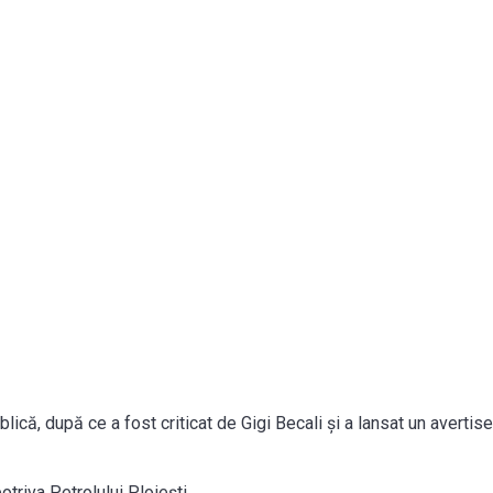
blică, după ce a fost criticat de Gigi Becali și a lansat un averti
otriva Petrolului Ploiești.