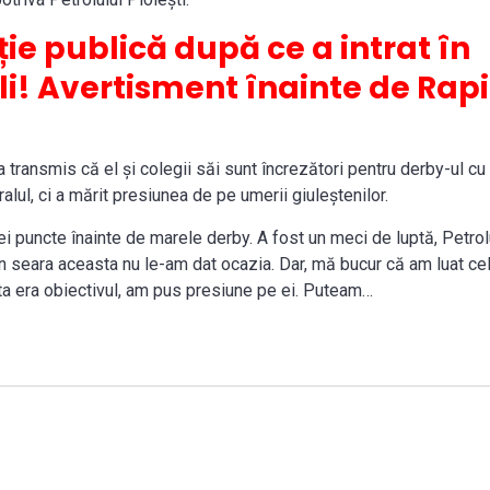
ie publică după ce a intrat în
ali! Avertisment înainte de Rap
a transmis că el și colegii săi sunt încrezători pentru derby-ul cu
ralul, ci a mărit presiunea de pe umerii giuleștenilor.
rei puncte înainte de marele derby. A fost un meci de luptă, Petrol
 În seara aceasta nu le-am dat ocazia. Dar, mă bucur că am luat cel
ta era obiectivul, am pus presiune pe ei. Puteam…