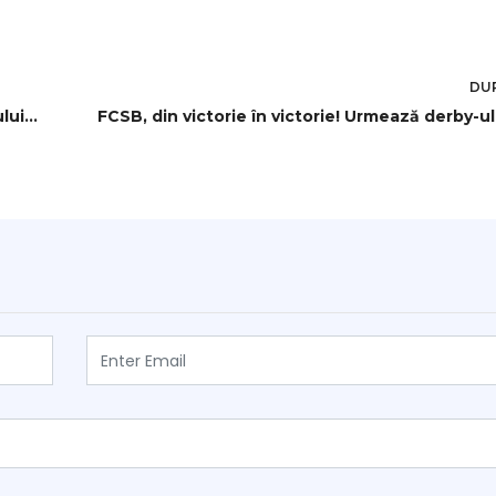
DU
Benny Gantz, INFLUENT membru al cabinetului de război israelian, se va întâlni luni la Washington cu lideri americani
FCSB,