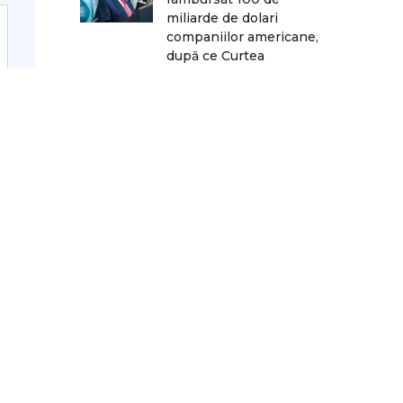
miliarde de dolari
companiilor americane,
după ce Curtea
Supremă a decis că
tarifele impuse de
Trump sunt ilegale