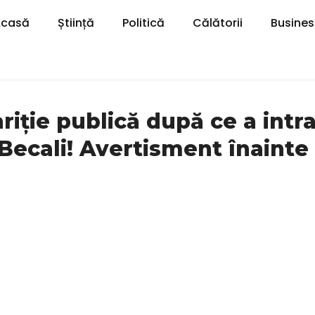
Acasă
Știință
Politică
Călătorii
Busines
riție publică după ce a intr
i Becali! Avertisment înainte