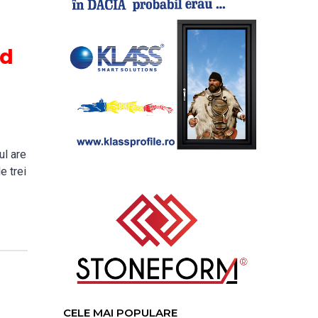
id
ul are
e trei
CELE MAI POPULARE