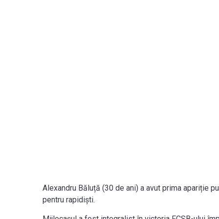
Alexandru Băluță (30 de ani) a avut prima apariție pu
pentru rapidiști.
Mijlocașul a fost integralist în victoria FCSB-ului împ