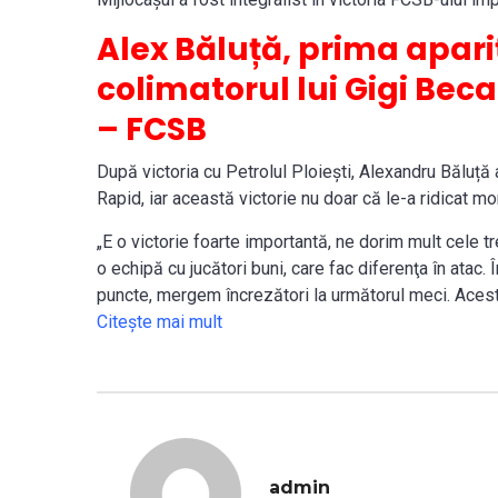
Alex Băluță, prima apariț
colimatorul lui Gigi Bec
– FCSB
După victoria cu Petrolul Ploiești, Alexandru Băluță 
Rapid, iar această victorie nu doar că le-a ridicat mo
„E o victorie foarte importantă, ne dorim mult cele t
o echipă cu jucători buni, care fac diferenţa în atac.
puncte, mergem încrezători la următorul meci. Aces
Citeşte mai mult
admin